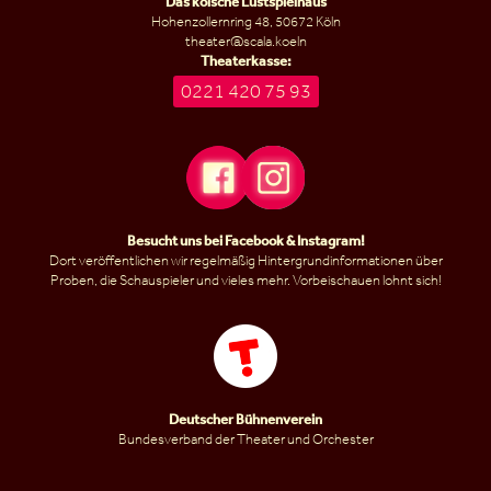
Das kölsche Lustspielhaus
Hohenzollernring 48, 50672 Köln
theater@scala.koeln
Theaterkasse:
0221 420 75 93
Besucht uns bei
Facebook
&
Instagram
!
Dort veröffentlichen wir regelmäßig Hintergrundinformationen über
Proben, die Schauspieler und vieles mehr. Vorbeischauen lohnt sich!
Deutscher Bühnenverein
Bundesverband der Theater und Orchester