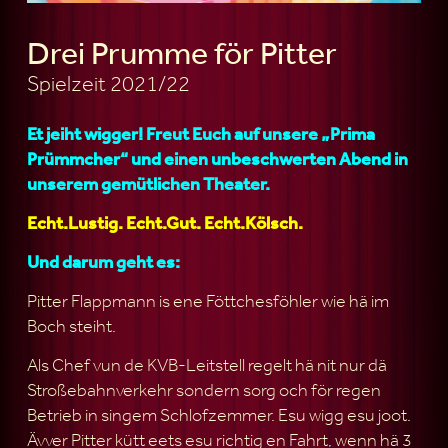
Drei Prumme för Pitter
Spielzeit 2021/22
Et jeiht wigger!
Freut Euch auf unsere „Prima
Prümmcher“ und einen unbeschwerten Abend in
unserem gemütlichen Theater.
Echt.Lustig. Echt.Gut. Echt.Kölsch.
Und darum geht es:
Pitter Flappmann is ene Föttchesföhler wie hä im
Boch steiht.
Als Chef vun de KVB-Leitstell regelt hä nit nur dä
Stroßebahnverkehr sondern sorg och för regen
Betrieb in singem Schlofzemmer. Esu wigg esu joot.
Ävver Pitter kütt eets esu richtig en Fahrt, wenn hä 3