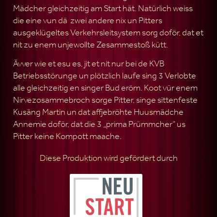
Mädcher gleichzeitig am Start hät. Natürlich weiss
die eine vun dä zwei andere nix un Pitters
ausgeklügeltes Verkehrsleitsystem sorg doför, dat et
nit zu enem unjewollte Zesammestoß kütt.
Ävver wie et esu es, jit et nit nur bei de KVB
Betriebsstörunge un plötzlich laufe sing 3 Verlobte
alle gleichzeitig en singer Bud eröm. Koot vür enem
Nirvezosammebroch sorge Pitter, singe sittenfeste
Kusäng Martin un dat affjebröhte Huusmädche
Annemie doför, dat die 3 „prima Prümmcher“ us
Pitter keine Kompott maache.
Diese Produktion wird gefördert durch