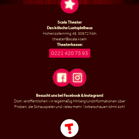
Scala Theater
Das kölsche Lustspielhaus
Hohenzollernring 48, 50672 Köln
theater@scala.koeln
Theaterkasse:
0221 420 75 93
Besucht uns bei
Facebook
&
Instagram
!
Dort veröffentlichen wir regelmäßig Hintergrundinformationen über
Proben, die Schauspieler und vieles mehr. Vorbeischauen lohnt sich!