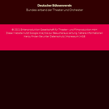
Deutscher Bühnenverein
Bundesverband der Theater und Orchester
© 2021 Entenproduktion Gesellschaft für Theater- und Filmproduktion mbH
Diese Website nutzt Google Analytics zur Besucherauswertung. Nähere Informationen
hierzu finden Sie unter
Datenschutz
|
Impressum
|
AGB