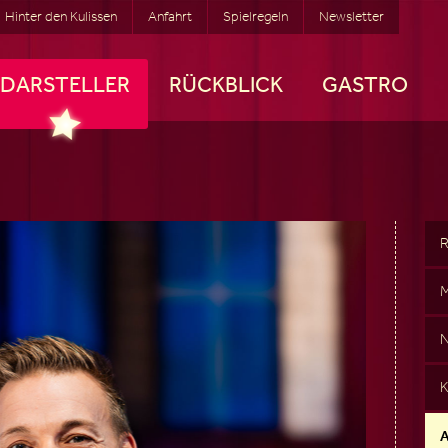
Hinter den Kulissen
Anfahrt
Spielregeln
Newsletter
DARSTELLER
RÜCKBLICK
GASTRO
R
M
N
K
A