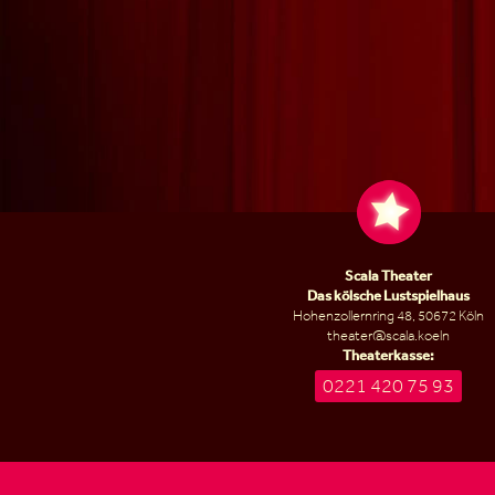
Scala Theater
Das kölsche Lustspielhaus
Hohenzollernring 48, 50672 Köln
theater@scala.koeln
Theaterkasse:
0221 420 75 93