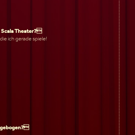
im Scala Theater?
 die ich gerade spiele!
Fragebogen?