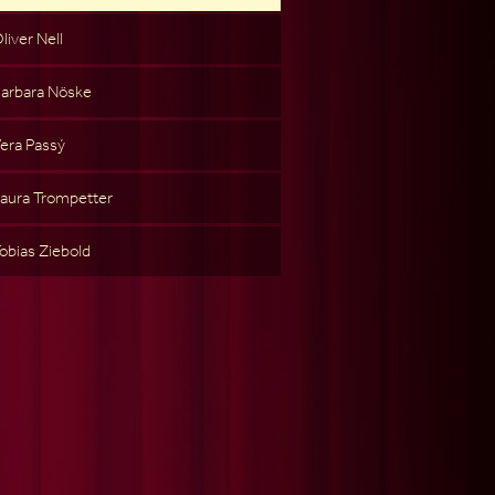
liver Nell
arbara Nöske
era Passý
aura Trompetter
obias Ziebold