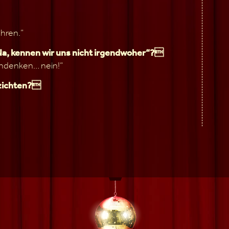
ahren.“
„Na, kennen wir uns nicht irgendwoher“?
chdenken… nein!“
rzichten?