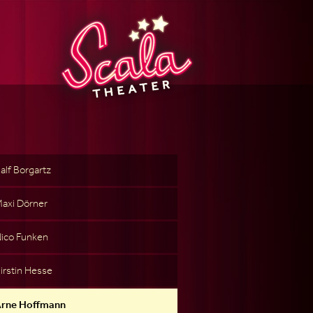
alf Borgartz
axi Dörner
ico Funken
irstin Hesse
rne Hoffmann