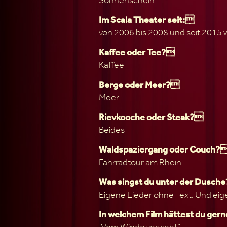
Im Scala Theater seit:
von 2006 bis 2008 und seit 2015 
Kaffee oder Tee?
Kaffee
Berge oder Meer?
Meer
Rievkooche oder Steak?
Beides
Waldspaziergang oder Couch?
Fahrradtour am Rhein
Was singst du unter der Dusch
Eigene Lieder ohne Text. Und eig
In welchem Film hättest du ger
„Vom Winde verweht“