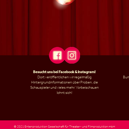
Besucht uns bei
Facebook
&
Instagram
!
Dort veröffentlichen wir regelmäßig
Bun
Hintergrundinformationen über Proben, die
Schauspieler und vieles mehr. Vorbeischauen
lohnt sich!
© 2021 Entenproduktion Gesellschaft für Theater- und Filmproduktion mbH