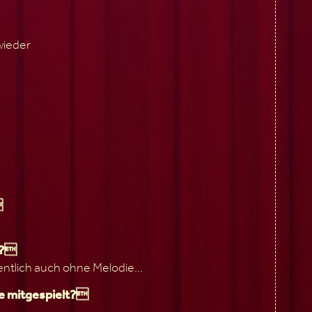
wieder

e?
entlich auch ohne Melodie…
ne mitgespielt?