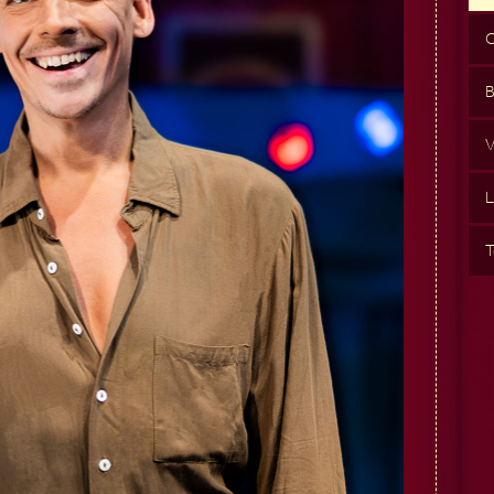
O
B
V
L
T