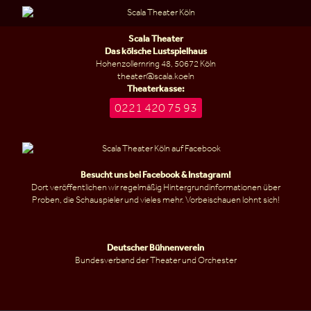
Scala Theater
Das kölsche Lustspielhaus
Hohenzollernring 48, 50672 Köln
theater@scala.koeln
Theaterkasse:
0221 420 75 93
Besucht uns bei
Facebook
&
Instagram
!
Dort veröffentlichen wir regelmäßig Hintergrundinformationen über
Proben, die Schauspieler und vieles mehr. Vorbeischauen lohnt sich!
Deutscher Bühnenverein
Bundesverband der Theater und Orchester