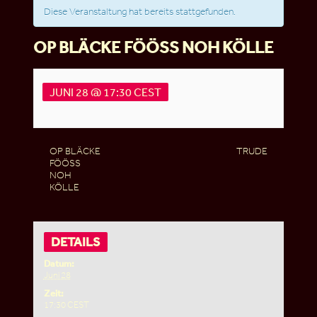
Diese Veranstaltung hat bereits stattgefunden.
OP BLÄCKE FÖÖSS NOH KÖLLE
JUNI 28 @ 17:30
CEST
OP BLÄCKE
TRUDE
FÖÖSS
NOH
KÖLLE
DETAILS
Datum:
Juni 28
Zeit:
17:30
CEST