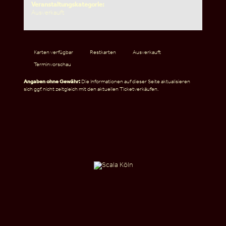
Veranstaltungskategorie:
Ausverkauft
Karten verfügbar
Restkarten
Ausverkauft
Terminvorschau
Angaben ohne Gewähr:
Die Informationen auf dieser Seite aktualisieren
sich ggf. nicht zeitgleich mit den aktuellen Ticketverkäufen.