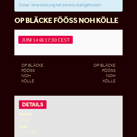
Diese Veranstaltung hat bereits stattgefunden.
OP BLÄCKE FÖÖSS NOH KÖLLE
JUNI 14 @ 17:30
CEST
OP BLÄCKE
OP BLÄCKE
FÖÖSS
FÖÖSS
NOH
NOH
KÖLLE
KÖLLE
DETAILS
Datum:
Juni 14
Zeit:
17:30
CEST