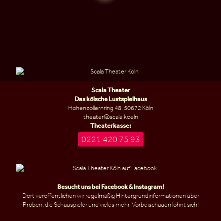
Scala Theater
Das kölsche Lustspielhaus
Hohenzollernring 48, 50672 Köln
theater@scala.koeln
Theaterkasse:
0221 420 75 93
Besucht uns bei
Facebook
&
Instagram
!
Dort veröffentlichen wir regelmäßig Hintergrundinformationen über
Proben, die Schauspieler und vieles mehr. Vorbeischauen lohnt sich!