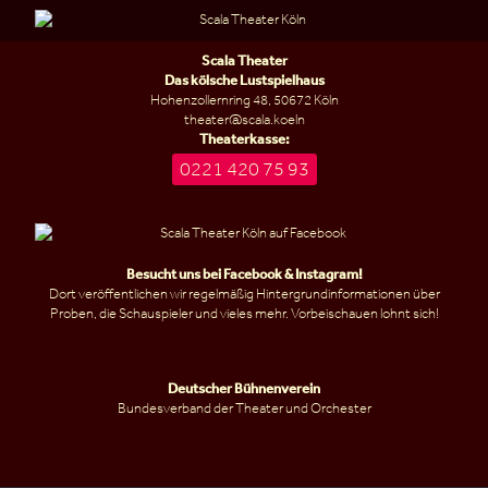
Scala Theater
Das kölsche Lustspielhaus
Hohenzollernring 48, 50672 Köln
theater@scala.koeln
Theaterkasse:
0221 420 75 93
Besucht uns bei
Facebook
&
Instagram
!
Dort veröffentlichen wir regelmäßig Hintergrundinformationen über
Proben, die Schauspieler und vieles mehr. Vorbeischauen lohnt sich!
Deutscher Bühnenverein
Bundesverband der Theater und Orchester