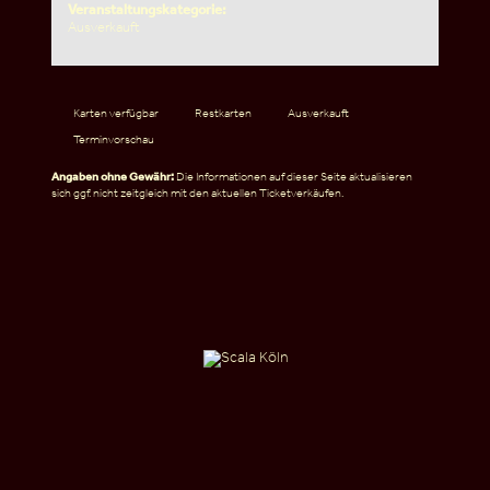
Veranstaltungskategorie:
Ausverkauft
Karten verfügbar
Restkarten
Ausverkauft
Terminvorschau
Angaben ohne Gewähr:
Die Informationen auf dieser Seite aktualisieren
sich ggf. nicht zeitgleich mit den aktuellen Ticketverkäufen.