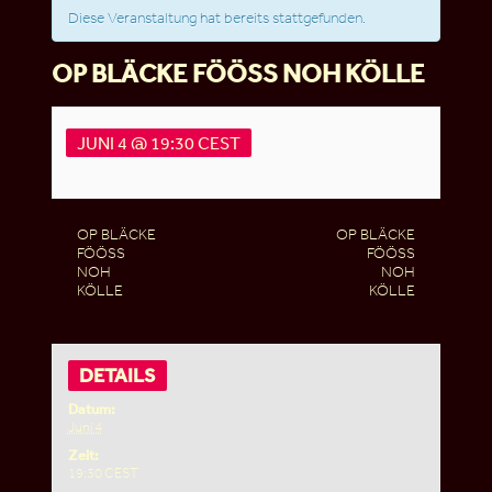
Diese Veranstaltung hat bereits stattgefunden.
OP BLÄCKE FÖÖSS NOH KÖLLE
JUNI 4 @ 19:30
CEST
OP BLÄCKE
OP BLÄCKE
FÖÖSS
FÖÖSS
NOH
NOH
KÖLLE
KÖLLE
DETAILS
Datum:
Juni 4
Zeit:
19:30
CEST