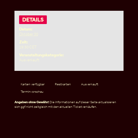
DETAILS
Datum:
Oktober 30
Zeit:
19:30
CET
Veranstaltungskategorie:
Ausverkauft
Karten verfügbar
Restkarten
Ausverkauft
Terminvorschau
Angaben ohne Gewähr:
Die Informationen auf dieser Seite aktualisieren
sich ggf. nicht zeitgleich mit den aktuellen Ticketverkäufen.