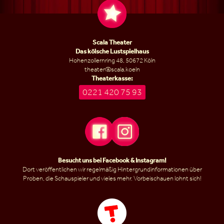
Scala Theater
Das kölsche Lustspielhaus
Hohenzollernring 48, 50672 Köln
theater@scala.koeln
Theaterkasse:
0221 420 75 93
Besucht uns bei
Facebook
&
Instagram
!
Dort veröffentlichen wir regelmäßig Hintergrundinformationen über
Proben, die Schauspieler und vieles mehr. Vorbeischauen lohnt sich!