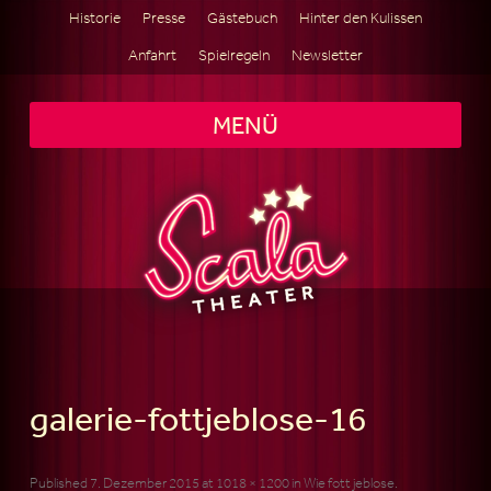
Historie
Presse
Gästebuch
Hinter den Kulissen
Anfahrt
Spielregeln
Newsletter
MENÜ
galerie-fottjeblose-16
Published
7. Dezember 2015
at
1018 × 1200
in
Wie fott jeblose
.