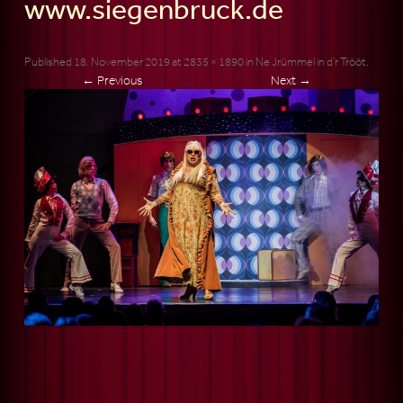
www.siegenbruck.de
Published
18. November 2019
at
2835 × 1890
in
Ne Jrümmel in d’r Trööt
.
← Previous
Next →