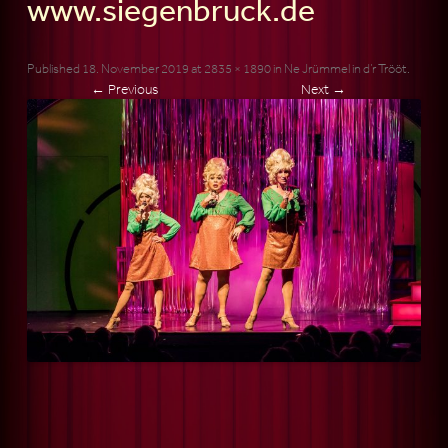
www.siegenbruck.de
Published
18. November 2019
at
2835 × 1890
in
Ne Jrümmel in d’r Trööt
.
← Previous
Next →