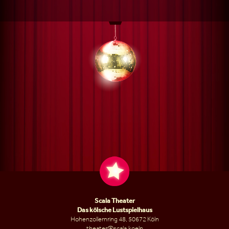
Scala Theater
Das kölsche Lustspielhaus
Hohenzollernring 48, 50672 Köln
theater@scala.koeln