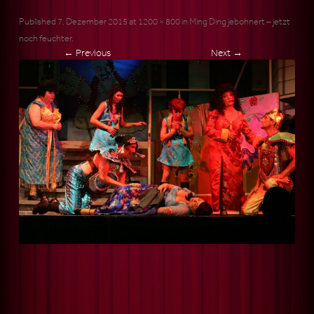
Published
7. Dezember 2015
at
1200 × 800
in
Ming Ding jebohnert – jetzt
noch feuchter
.
← Previous
Next →