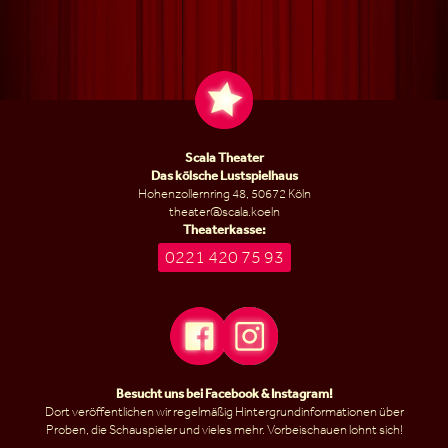
Scala Theater
Das kölsche Lustspielhaus
Hohenzollernring 48, 50672 Köln
theater@scala.koeln
Theaterkasse:
0221 420 75 93
Besucht uns bei
Facebook
&
Instagram
!
Dort veröffentlichen wir regelmäßig Hintergrundinformationen über
Proben, die Schauspieler und vieles mehr. Vorbeischauen lohnt sich!